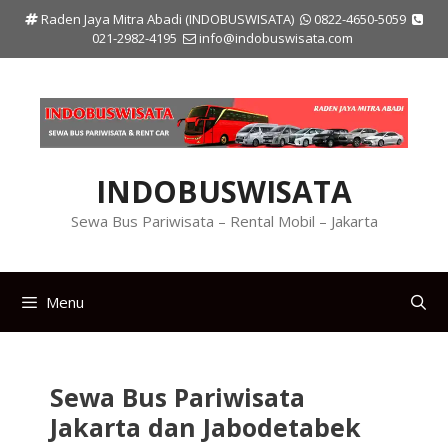
Langsung
Raden Jaya Mitra Abadi (INDOBUSWISATA)
0822-4650-5059
ke
021-2982-4195
info@indobuswisata.com
isi
INDOBUSWISATA
Sewa Bus Pariwisata – Rental Mobil – Jakarta
Menu
Sewa Bus Pariwisata
Jakarta dan Jabodetabek