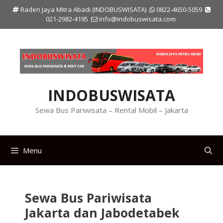
Langsung
Raden Jaya Mitra Abadi (INDOBUSWISATA)
0822-4650-5059
ke
021-2982-4195
info@indobuswisata.com
isi
INDOBUSWISATA
Sewa Bus Pariwisata – Rental Mobil – Jakarta
Menu
Sewa Bus Pariwisata
Jakarta dan Jabodetabek