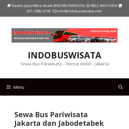
Langsung
Raden Jaya Mitra Abadi (INDOBUSWISATA)
0822-4650-5059
ke
021-2982-4195
info@indobuswisata.com
isi
INDOBUSWISATA
Sewa Bus Pariwisata – Rental Mobil – Jakarta
Menu
Sewa Bus Pariwisata
Jakarta dan Jabodetabek